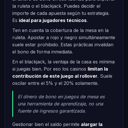
la ruleta o el blackjack. Puedes decidir el
importe de cada apuesta según tu estrategia.
Es
ideal para jugadores técnicos
.
Ten en cuenta la cobertura de la mesa en la
ruleta. Apostar a rojo y negro simultáneamente
suele estar prohibido. Estas prácticas invalidan
el bono de forma inmediata.
En el blackjack, la ventaja de la casa es mínima
si juegas bien. Por eso los casinos
limitan la
contribución de este juego al rollover
. Suele
oscilar entre el 5% y el 20% solamente.
El dinero de bono en juegos de mesa es
una herramienta de aprendizaje, no una
fuente de ingresos garantizada.
Gestionar bien el saldo permite
alargar la