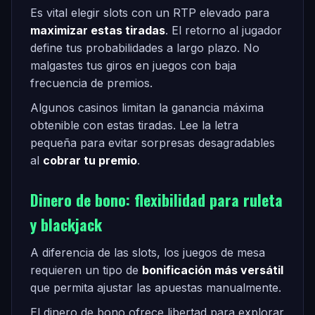
Es vital elegir slots con un RTP elevado para
maximizar estas tiradas
. El retorno al jugador
define tus probabilidades a largo plazo. No
malgastes tus giros en juegos con baja
frecuencia de premios.
Algunos casinos limitan la ganancia máxima
obtenible con estas tiradas. Lee la letra
pequeña para evitar sorpresas desagradables
al
cobrar tu premio
.
Dinero de bono: flexibilidad para ruleta
y blackjack
A diferencia de las slots, los juegos de mesa
requieren un tipo de
bonificación más versátil
que permita ajustar las apuestas manualmente.
El dinero de bono ofrece libertad para explorar