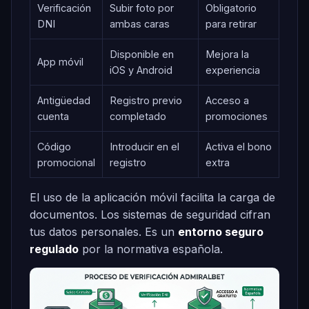
Verificación
Subir foto por
Obligatorio
DNI
ambas caras
para retirar
Disponible en
Mejora la
App móvil
iOS y Android
experiencia
Antigüedad
Registro previo
Acceso a
cuenta
completado
promociones
Código
Introducir en el
Activa el bono
promocional
registro
extra
El uso de la aplicación móvil facilita la carga de
documentos. Los sistemas de seguridad cifran
tus datos personales. Es un
entorno seguro
regulado
por la normativa española.