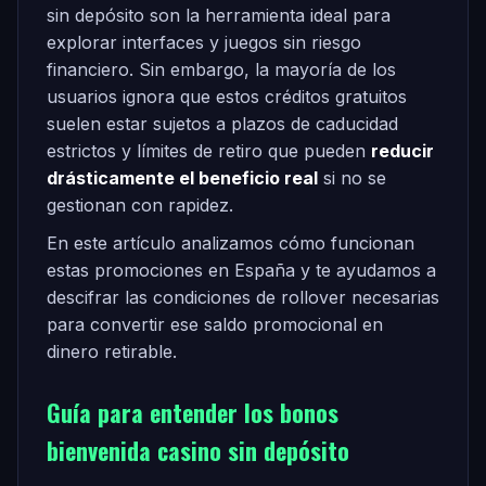
sin depósito son la herramienta ideal para
explorar interfaces y juegos sin riesgo
financiero. Sin embargo, la mayoría de los
usuarios ignora que estos créditos gratuitos
suelen estar sujetos a plazos de caducidad
estrictos y límites de retiro que pueden
reducir
drásticamente el beneficio real
si no se
gestionan con rapidez.
En este artículo analizamos cómo funcionan
estas promociones en España y te ayudamos a
descifrar las condiciones de rollover necesarias
para convertir ese saldo promocional en
dinero retirable.
Guía para entender los bonos
bienvenida casino sin depósito