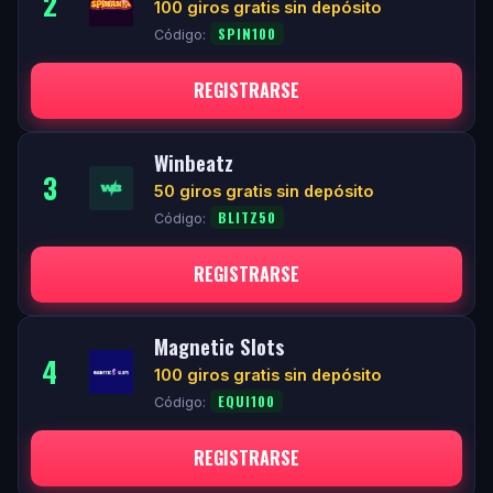
2
100 giros gratis sin depósito
SPIN100
Código:
REGISTRARSE
Winbeatz
3
50 giros gratis sin depósito
BLITZ50
Código:
REGISTRARSE
Magnetic Slots
4
100 giros gratis sin depósito
EQUI100
Código:
REGISTRARSE