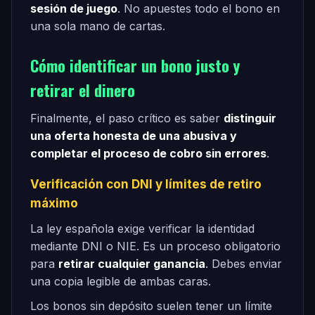
sesión de juego
. No apuestes todo el bono en
una sola mano de cartas.
Cómo identificar un bono justo y
retirar el dinero
Finalmente, el paso crítico es saber
distinguir
una oferta honesta de una abusiva y
completar el proceso de cobro sin errores
.
Verificación con DNI y límites de retiro
máximo
La ley española exige verificar la identidad
mediante DNI o NIE. Es un proceso obligatorio
para
retirar cualquier ganancia
. Debes enviar
una copia legible de ambas caras.
Los bonos sin depósito suelen tener un límite