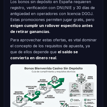
Los bonos sin depósito en España requieren
registro, verificación con DNI/NIE y 30 días de
antigüedad en operadores con licencia DGOJ.
Estas promociones permiten jugar gratis, pero
exigen cumplir un rollover específico antes
de retirar ganancias
.
Para aprovechar estas ofertas, es vital dominar
el concepto de los requisitos de apuesta, ya
que de ellos depende que
el saldo se
convierta en dinero real
.